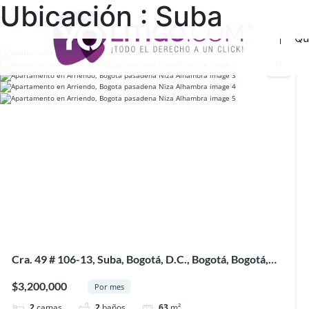
Ubicación :
Suba
1 resultado
Qu
Cra. 49 # 106-13, Suba, Bogotá, D.C., Bogotá, Bogotá,
D.C., Colombia
$3,200,000
Por mes
2
camas
2
baños
63
m²